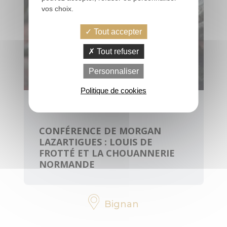
vos choix.
Tout accepter
PRATIQUE
Tout refuser
Personnaliser
Office de
tourisme, infos,
Politique de cookies
horaires
samedi 8 août 2026
Contactez-
CONFÉRENCE DE MORGAN
nous
LAZARTIGUES : LOUIS DE
FROTTÉ ET LA CHOUANNERIE
Brochures
NORMANDE
Votre avis nous
intéresse
Bignan
Voyage éco-