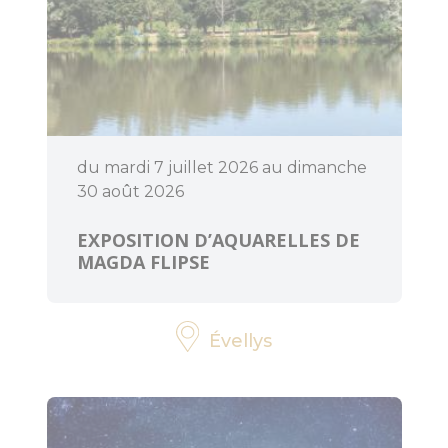
BOUGER
A voir, à faire
du mardi 7 juillet 2026 au dimanche
en Centre
30 août 2026
Morbihan
EXPOSITION D’AQUARELLES DE
Randonnée,
MAGDA FLIPSE
trail, VTT,
balade à
cheval...
Évellys
Sorties en
famille
Les enquêtes