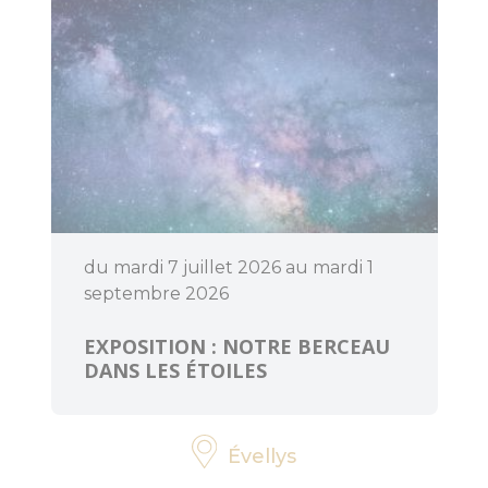
d'Anne Mésia
Piste et Trésor :
Les mégalithes
de Lanvaux
Loisirs
aquatiques
Aires de jeux
du mardi 7 juillet 2026 au mardi 1
septembre 2026
Pêche
EXPOSITION : NOTRE BERCEAU
DANS LES ÉTOILES
Que faire
quand il pleut
?
Évellys