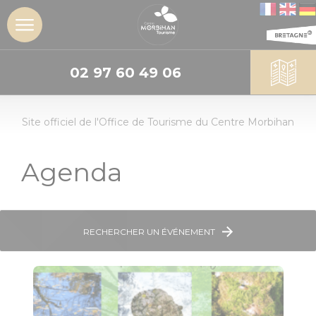
02 97 60 49 06
DÉCOUVRIR
Site officiel de l'Office de Tourisme du Centre Morbihan
L'insoupçonné
Centre
Morbihan
Agenda
Les sites
incontournables
RECHERCHER UN ÉVÉNEMENT
Les Landes de
Lanvaux
Géants de
pierres :