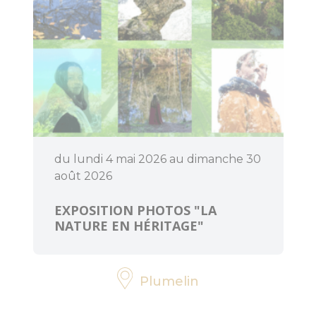
menhirs et
dolmens
Patrimoine
religieux
Trésors
architecturaux
du lundi 4 mai 2026 au dimanche 30
Jardins et
août 2026
parcs
EXPOSITION PHOTOS "LA
Centre
NATURE EN HÉRITAGE"
Morbihan
Communauté
Destination
Plumelin
Cœur de
Bretagne