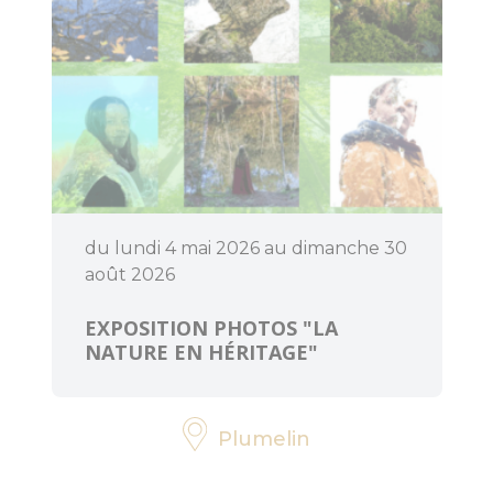
menhirs et
dolmens
Patrimoine
religieux
Trésors
architecturaux
du lundi 4 mai 2026 au dimanche 30
Jardins et
août 2026
parcs
EXPOSITION PHOTOS "LA
Centre
NATURE EN HÉRITAGE"
Morbihan
Communauté
Destination
Plumelin
Cœur de
Bretagne