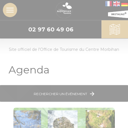
02 97 60 49 06
DÉCOUVRIR
Site officiel de l'Office de Tourisme du Centre Morbihan
L'insoupçonné
Centre
Morbihan
Agenda
Les sites
incontournables
RECHERCHER UN ÉVÉNEMENT
Les Landes de
Lanvaux
Géants de
pierres :