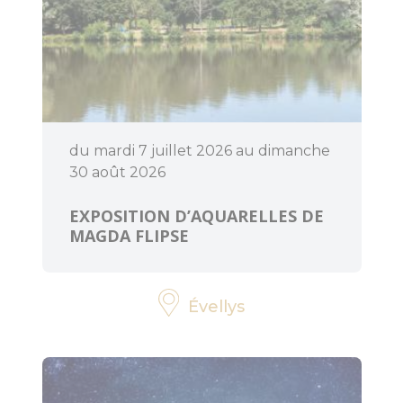
BOUGER
A voir, à faire
du mardi 7 juillet 2026 au dimanche
en Centre
30 août 2026
Morbihan
EXPOSITION D’AQUARELLES DE
Randonnée,
MAGDA FLIPSE
trail, VTT,
balade à
cheval...
Évellys
Sorties en
famille
Les enquêtes