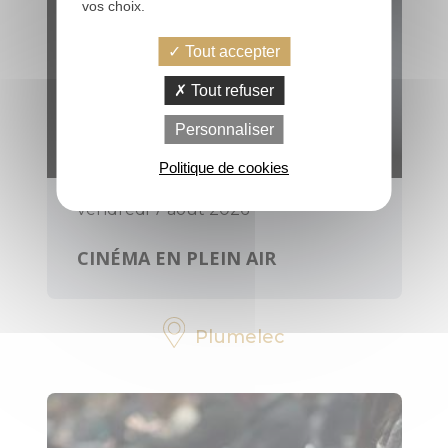
vos choix.
Tout accepter
PRATIQUE
Tout refuser
Personnaliser
Office de
tourisme, infos,
Politique de cookies
horaires
vendredi 7 août 2026
Contactez-
nous
CINÉMA EN PLEIN AIR
Brochures
Plumelec
Votre avis nous
intéresse
Voyage éco-