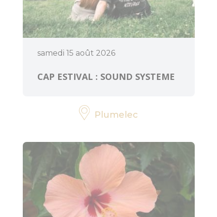
ART ET
CULTURE
samedi 15 août 2026
Expressions
d'artistes
CAP ESTIVAL : SOUND SYSTEME
Billetteries
Plumelec
Cinéma
Médiathèques