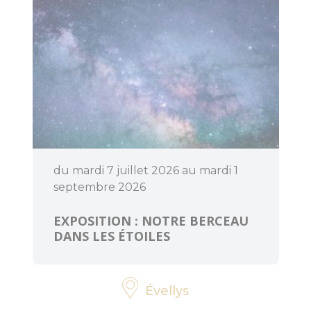
d'Anne Mésia
Piste et Trésor :
Les mégalithes
de Lanvaux
Loisirs
aquatiques
Aires de jeux
du mardi 7 juillet 2026 au mardi 1
septembre 2026
Pêche
EXPOSITION : NOTRE BERCEAU
DANS LES ÉTOILES
Que faire
quand il pleut
?
Évellys