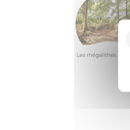
Les mégalithes à Bi