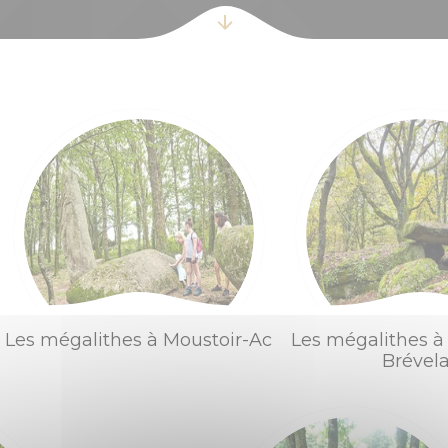
s et aires pour camping cars
Loisirs aquatiques
Accès et transports
Aires de jeux
Organiser un évé
munauté
Pêche
retagne
Que faire quand il pleut ?
Les mégalithes à Moustoir-Ac
Les mégalithes à
Brével