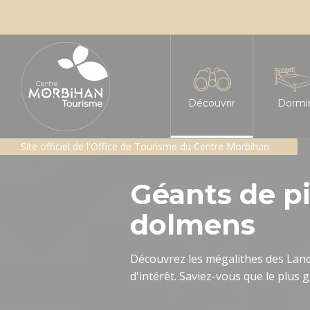
Découvrir
Dormi
Site officiel de l'Office de Tourisme du Centre Morbihan
L'insoupçonné Centre
Tous le
Géants de pi
Les sites incontournabl
Hôtels
dolmens
Les Landes de Lanvaux
Chambre
Géants de pierres : me
Gîtes e
Découvrez les mégalithes des Lan
d'intérêt. Saviez-vous que le plu
Patrimoine religieux
Gîte d'é