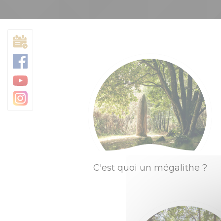
Trésors architecturaux
Camping
Jardins et parcs
Centre Morbihan Com
Destination Cœur de B
C'est quoi un mégalithe ?