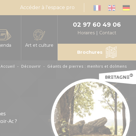
Accéder à l'espace pro
02 97 60 49 06
Horaires
Contact
genda
Art et culture
Brochures
Accueil
-
Découvrir
-
Géants de pierres : menhirs et dolmens
infos, horaires
es les manifestations en Centre Morbihan
Expressions d'artistes
muniquez votre événement en Centre Morbihan
Billetteries
nda mensuel des animations
Cinéma
éresse
alités
Médiathèques
nes
oir-Ac ?
sable