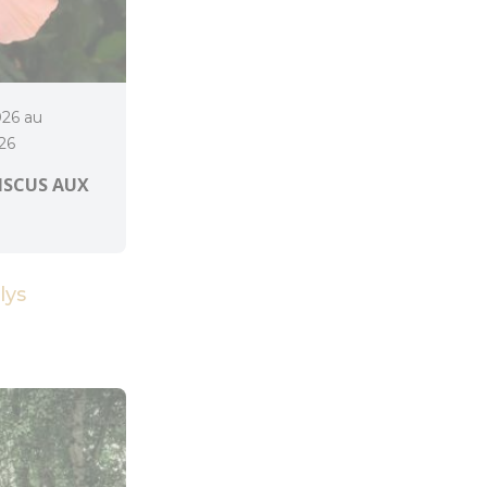
026 au
26
BISCUS AUX
lys