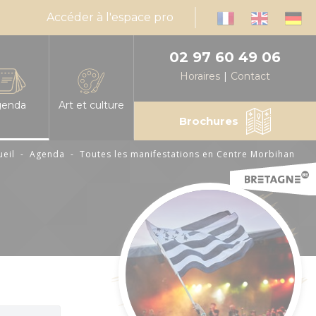
Accéder à l'espace pro
02 97 60 49 06
Horaires
Contact
genda
Art et culture
Brochures
ueil
-
Agenda
-
Toutes les manifestations en Centre Morbihan
infos, horaires
es les manifestations en Centre Morbihan
Expressions d'artistes
muniquez votre événement en Centre Morbihan
Billetteries
nda mensuel des animations
Cinéma
éresse
alités
Médiathèques
sable