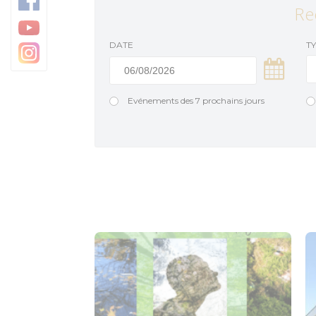
Trésors architecturaux
Camping
Re
Jardins et parcs
DATE
T
Centre Morbihan Com
Destination Cœur de B
Evénements des 7 prochains jours