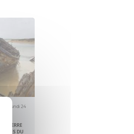
26 au lundi 24
TRE TERRE
INELLES DU