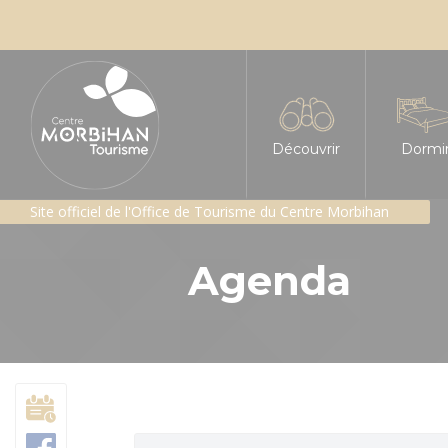
Découvrir
Dormi
Site officiel de l'Office de Tourisme du Centre Morbihan
L'insoupçonné Centre
Tous le
Agenda
Les sites incontournabl
Hôtels
Les Landes de Lanvaux
Chambre
Géants de pierres : me
Gîtes e
Patrimoine religieux
Gîte d'é