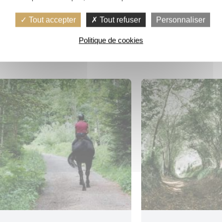
MORBIHAN »
Tout accepter
Tout refuser
Personnaliser
Plumelin
Politique de cookies
Plum