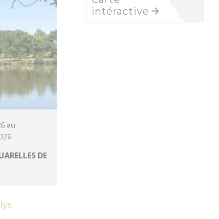
intéractive
26 au
026
UARELLES DE
lys