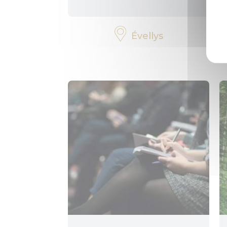
Évellys