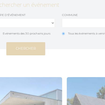
s et aires pour camping cars
Loisirs aquatiques
Accès et transports
chercher un événement
Aires de jeux
Organiser un évé
YPE D'ÉVÉNEMENT
COMMUNE
munauté
Pêche
retagne
Que faire quand il pleut ?
Evénements des 30 prochains jours
Tous les événements à veni