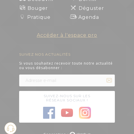
Art et culture
Bouger
Déguster
Pratique
Agenda
Accéder à l'espace pro
SUIVEZ NOS ACTUALITÉS
Si vous souhaitez recevoir toute notre actualité
ou vous désabonner :
SUIVEZ-NOUS SUR LES
RÉSEAUX SOCIAUX !