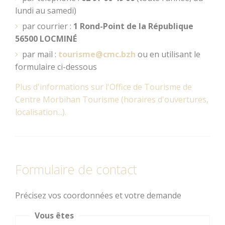
menhirs et
lundi au samedi)
dolmens
par courrier :
1 Rond-Point de la République
56500 LOCMINÉ
Patrimoine
par mail :
tourisme@cmc.bzh
ou en utilisant le
religieux
formulaire ci-dessous
Découvrir
Dormir
Trésors
Plus d'informations sur l'Office de Tourisme de
architecturaux
Centre Morbihan Tourisme (horaires d'ouvertures,
localisation...).
Jardins et
parcs
Centre
Morbihan
Formulaire de contact
Communauté
Précisez vos coordonnées et votre demande
Destination
Cœur de
Vous êtes
Bretagne