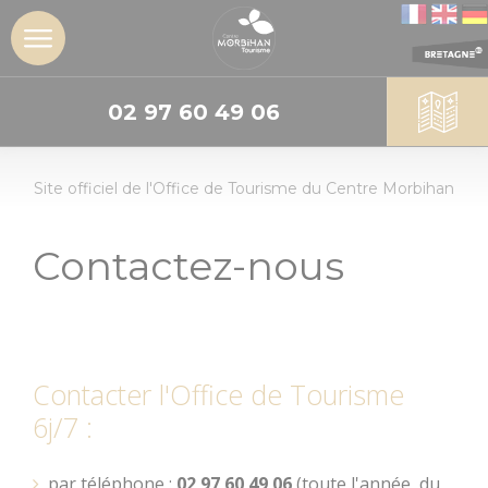
02 97 60 49 06
DÉCOUVRIR
Site officiel de l'Office de Tourisme du Centre Morbihan
L'insoupçonné
Centre
Morbihan
Contactez-nous
Les sites
incontournables
Les Landes de
Contacter l'Office de Tourisme
Lanvaux
6j/7 :
Géants de
pierres :
par téléphone :
02 97 60 49 06
(toute l'année, du