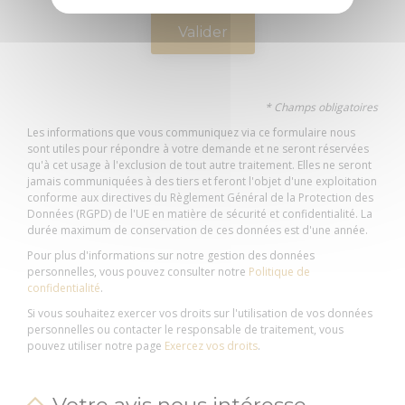
Contactez-
nous
Brochures
* Champs obligatoires
Les informations que vous communiquez via ce formulaire nous
Votre avis nous
sont utiles pour répondre à votre demande et ne seront réservées
qu'à cet usage à l'exclusion de tout autre traitement. Elles ne seront
intéresse
jamais communiquées à des tiers et feront l'objet d'une exploitation
conforme aux directives du Règlement Général de la Protection des
Voyage éco-
Données (RGPD) de l'UE en matière de sécurité et confidentialité. La
durée maximum de conservation de ces données est d'une année.
responsable
Pour plus d'informations sur notre gestion des données
personnelles, vous pouvez consulter notre
Politique de
Accès et
confidentialité
.
transports
Pratique
Agenda
Si vous souhaitez exercer vos droits sur l'utilisation de vos données
personnelles ou contacter le responsable de traitement, vous
Organiser un
pouvez utiliser notre page
Exercez vos droits
.
événement