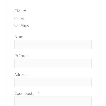
Civilité
M.
Mme
Nom
BOUGER
Prénom
A voir, à faire
en Centre
Adresse
Morbihan
Randonnée,
Code postal
*
trail, VTT,
balade à
cheval...