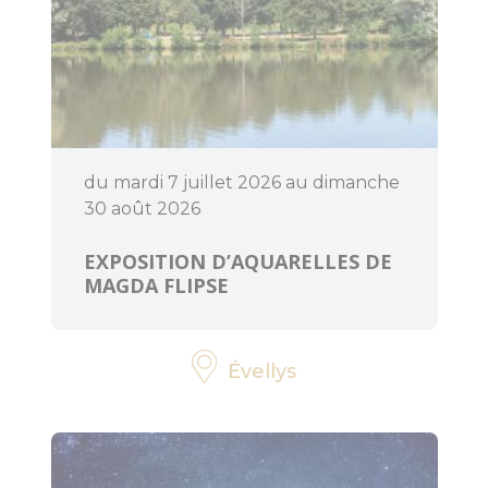
BOUGER
A voir, à faire
du mardi 7 juillet 2026 au dimanche
en Centre
30 août 2026
Morbihan
EXPOSITION D’AQUARELLES DE
Randonnée,
MAGDA FLIPSE
trail, VTT,
balade à
cheval...
Évellys
Sorties en
famille
Les enquêtes