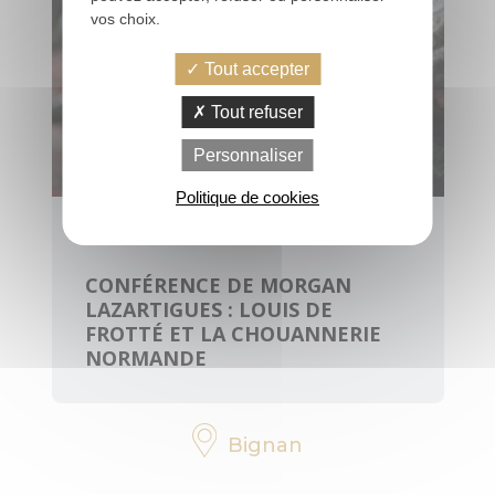
vos choix.
Tout accepter
PRATIQUE
Tout refuser
Personnaliser
Office de
tourisme, infos,
Politique de cookies
horaires
samedi 8 août 2026
Contactez-
CONFÉRENCE DE MORGAN
nous
LAZARTIGUES : LOUIS DE
FROTTÉ ET LA CHOUANNERIE
Brochures
NORMANDE
Votre avis nous
intéresse
Bignan
Voyage éco-