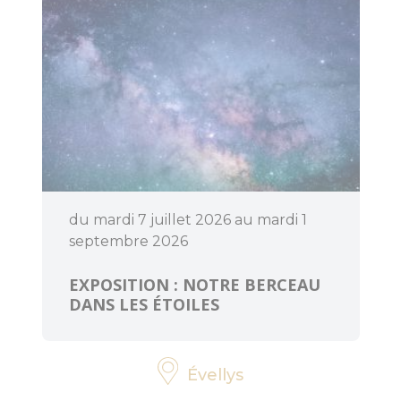
d'Anne Mésia
Piste et Trésor :
Les mégalithes
de Lanvaux
Loisirs
aquatiques
Aires de jeux
du mardi 7 juillet 2026 au mardi 1
septembre 2026
Pêche
EXPOSITION : NOTRE BERCEAU
DANS LES ÉTOILES
Que faire
quand il pleut
?
Évellys