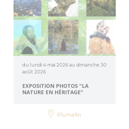
menhirs et
dolmens
Patrimoine
religieux
Trésors
architecturaux
du lundi 4 mai 2026 au dimanche 30
Jardins et
août 2026
parcs
EXPOSITION PHOTOS "LA
Centre
NATURE EN HÉRITAGE"
Morbihan
Communauté
Destination
Plumelin
Cœur de
Bretagne