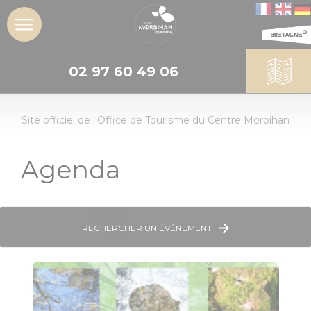
02 97 60 49 06
DÉCOUVRIR
Site officiel de l'Office de Tourisme du Centre Morbihan
L'insoupçonné
Centre
Morbihan
Agenda
Les sites
incontournables
RECHERCHER UN ÉVÉNEMENT
Les Landes de
Lanvaux
Géants de
pierres :