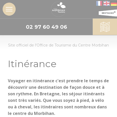
02 97 60 49 06
DÉCOUVRIR
Site officiel de l'Office de Tourisme du Centre Morbihan
L'insoupçonné
Centre
Morbihan
Itinérance
Les sites
incontournables
Voyager en itinérance c'est prendre le temps de
découvrir une destination de façon douce et à
Les Landes de
son rythme. En Bretagne, les séjour itinérants
Lanvaux
sont très variés. Que vous soyez à pied, à vélo
Découvrir
Dormir
ou à cheval, les itinéraires sont nombreux dans
Géants de
le centre du Morbihan.
pierres :