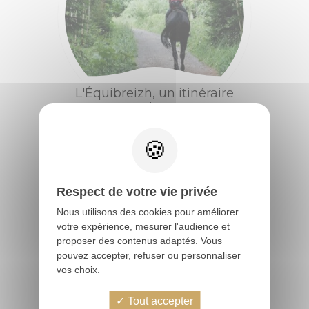
trail, VTT,
balade à
cheval...
Sorties en
Bouger
Déguster
famille
L'Équibreizh, un itinéraire
unique
Les enquêtes
d'Anne Mésia
Piste et Trésor :
Les mégalithes
Respect de votre vie privée
de Lanvaux
Nous utilisons des cookies pour améliorer
votre expérience, mesurer l'audience et
Loisirs
proposer des contenus adaptés. Vous
aquatiques
pouvez accepter, refuser ou personnaliser
vos choix.
Aires de jeux
Tout accepter