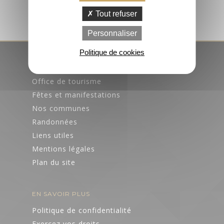
Services aux itinérants
PRATIQUE
Tout refuser
Pêche
Personnaliser
Office de
Que faire
tourisme, infos,
Politique de cookies
quand il pleut
horaires
ACCÈS RAPIDES
?
Office de tourisme
Contactez-
nous
Fêtes et manifestations
Nos communes
Brochures
Randonnées
Liens utiles
Pratique
Agenda
Mentions légales
Votre avis nous
intéresse
Plan du site
Voyage éco-
EN SAVOIR PLUS
responsable
Politique de confidentialité
Accès et
Exercez vos droits