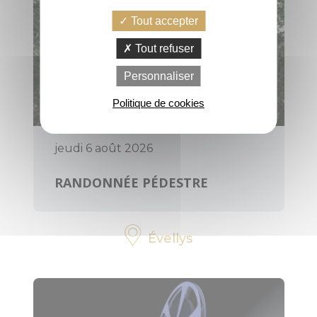
Tout accepter
PRATIQUE
Tout refuser
Personnaliser
Office de
tourisme, infos,
Politique de cookies
horaires
Contactez-
jeudi 6 août 2026
nous
RANDONNÉE PÉDESTRE
Brochures
Évellys
Votre avis nous
intéresse
Voyage éco-
responsable