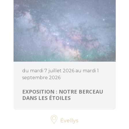
d'Anne Mésia
Piste et Trésor :
Les mégalithes
de Lanvaux
Loisirs
aquatiques
Aires de jeux
du mardi 7 juillet 2026 au mardi 1
septembre 2026
Pêche
EXPOSITION : NOTRE BERCEAU
Que faire
DANS LES ÉTOILES
quand il pleut
?
Évellys