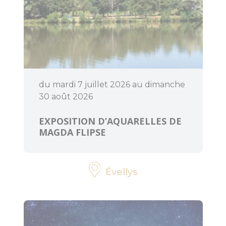
BOUGER
A voir, à faire
du mardi 7 juillet 2026 au dimanche
en Centre
Morbihan
30 août 2026
EXPOSITION D’AQUARELLES DE
Randonnée,
MAGDA FLIPSE
trail, VTT,
balade à
cheval...
Évellys
Sorties en
famille
Les enquêtes