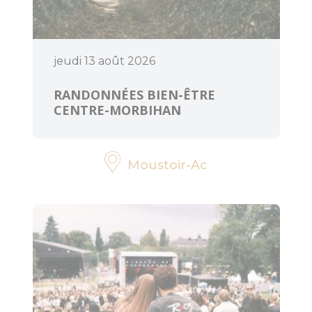
ART ET
CULTURE
jeudi 13 août 2026
Expressions
d'artistes
RANDONNÉES BIEN-ÊTRE
CENTRE-MORBIHAN
Billetteries
Moustoir-Ac
Cinéma
Médiathèques