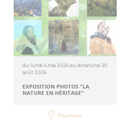
menhirs et
dolmens
Patrimoine
religieux
Trésors
architecturaux
du lundi 4 mai 2026 au dimanche 30
Jardins et
août 2026
parcs
EXPOSITION PHOTOS "LA
Centre
NATURE EN HÉRITAGE"
Morbihan
Communauté
Destination
Plumelin
Cœur de
Bretagne