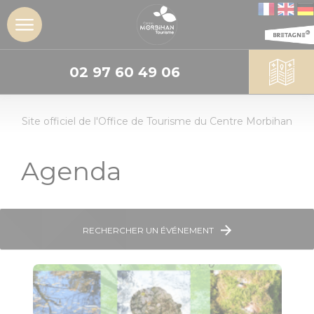
02 97 60 49 06
DÉCOUVRIR
Site officiel de l'Office de Tourisme du Centre Morbihan
L'insoupçonné
Centre
Morbihan
Agenda
Les sites
incontournables
RECHERCHER UN ÉVÉNEMENT
Les Landes de
Lanvaux
Géants de
pierres :