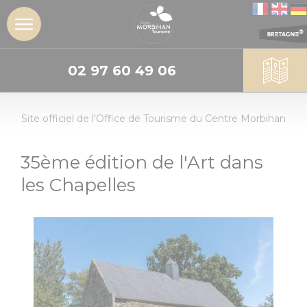
02 97 60 49 06
DÉCOUVRIR
Site officiel de l'Office de Tourisme du Centre Morbihan
L'insoupçonné
Centre
Morbihan
35ème édition de l'Art dans
les Chapelles
Les sites
incontournables
Les Landes de
Lanvaux
Découvrir
Dormir
Géants de
pierres :