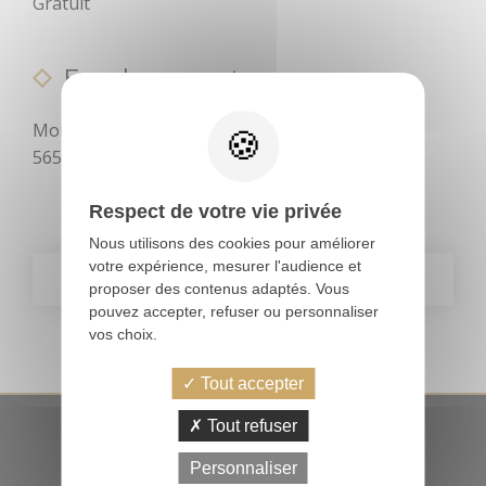
Gratuit
cheval...
Bouger
Déguster
Emplacement
Sorties en
famille
Moric
Les enquêtes
56500 Évellys
d'Anne Mésia
Respect de votre vie privée
Piste et Trésor :
Nous utilisons des cookies pour améliorer
Les mégalithes
votre expérience, mesurer l'audience et
de Lanvaux
SUIVANT
proposer des contenus adaptés. Vous
PRÉCÉDENT
pouvez accepter, refuser ou personnaliser
Loisirs
vos choix.
aquatiques
Tout accepter
PRATIQUE
Aires de jeux
Tout refuser
ACCÈS RAPIDES
Personnaliser
Office de
Pêche
Office de tourisme