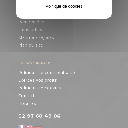
tourisme, infos,
Politique de cookies
Fêtes et manifestations
horaires
Nos communes
Que faire
quand il pleut
Randonnées
Contactez-
?
Liens utiles
nous
Mentions légales
Plan du site
Brochures
Pratique
Agenda
Votre avis nous
EN SAVOIR PLUS
intéresse
Politique de confidentialité
Exercez vos droits
Voyage éco-
Politique de cookies
responsable
Contact
Accès et
Horaires
transports
02 97 60 49 06
Organiser un