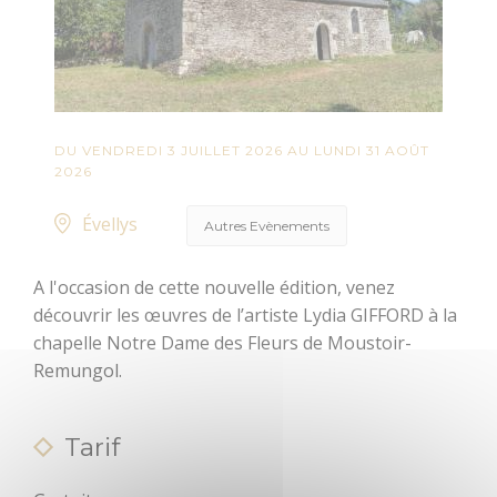
menhirs et
dolmens
Patrimoine
religieux
DU VENDREDI 3 JUILLET 2026 AU LUNDI 31 AOÛT
2026
Trésors
architecturaux
Évellys
Autres Evènements
Jardins et
BOUGER
parcs
A l'occasion de cette nouvelle édition, venez
découvrir les œuvres de l’artiste Lydia GIFFORD à la
Centre
chapelle Notre Dame des Fleurs de Moustoir-
A voir, à faire
Morbihan
en Centre
Remungol.
Communauté
Morbihan
Destination
Tarif
Randonnée,
Cœur de
trail, VTT,
Bretagne
balade à