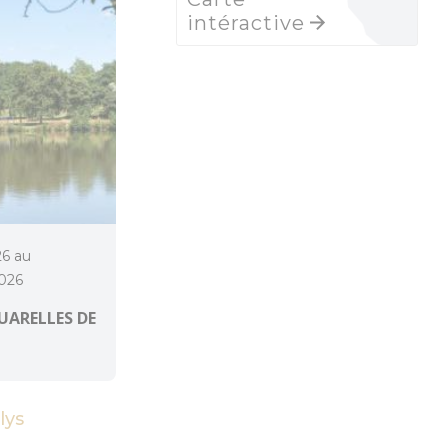
intéractive
26 au
026
UARELLES DE
lys