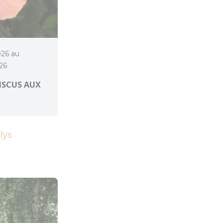
026 au
26
BISCUS AUX
lys