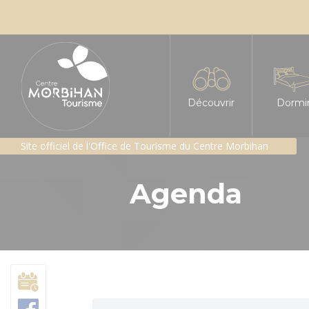
Découvrir
Dormi
Site officiel de l'Office de Tourisme du Centre Morbihan
L'insoupçonné Centre
Tous le
Agenda
Les sites incontournabl
Hôtels
Les Landes de Lanvaux
Chambre
Géants de pierres : me
Gîtes e
Patrimoine religieux
Gîte d'é