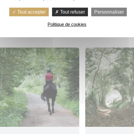
MORBIHAN »
Tout accepter
Tout refuser
Personnaliser
Plumelin
Politique de cookies
Plum