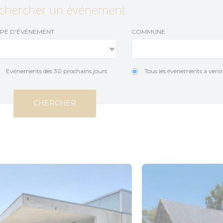
s et aires pour camping cars
Loisirs aquatiques
Accès et transports
chercher un événement
Aires de jeux
Organiser un évé
YPE D'ÉVÉNEMENT
COMMUNE
munauté
Pêche
retagne
Que faire quand il pleut ?
Evénements des 30 prochains jours
Tous les événements à veni