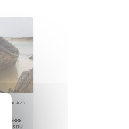
26 au lundi 24
TRE TERRE
INELLES DU