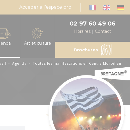
Accéder à l'espace pro
02 97 60 49 06
Horaires
Contact
genda
Art et culture
Brochures
ueil
-
Agenda
-
Toutes les manifestations en Centre Morbihan
infos, horaires
es les manifestations en Centre Morbihan
Expressions d'artistes
muniquez votre événement en Centre Morbihan
Billetteries
nda mensuel des animations
Cinéma
éresse
alités
Médiathèques
sable