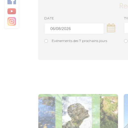
Trésors architecturaux
Camping
Re
Jardins et parcs
DATE
T
Centre Morbihan Com
Destination Cœur de B
Evénements des 7 prochains jours