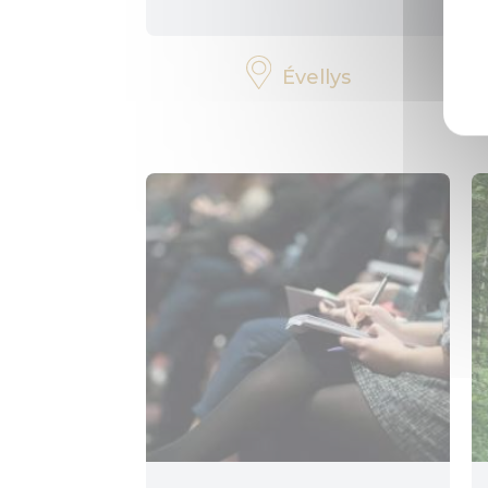
Évellys