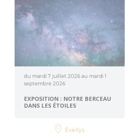
Piste et Trésor :
Les mégalithes
de Lanvaux
Loisirs
aquatiques
Aires de jeux
du mardi 7 juillet 2026 au mardi 1
septembre 2026
Pêche
EXPOSITION : NOTRE BERCEAU
Que faire
DANS LES ÉTOILES
quand il pleut
?
Évellys