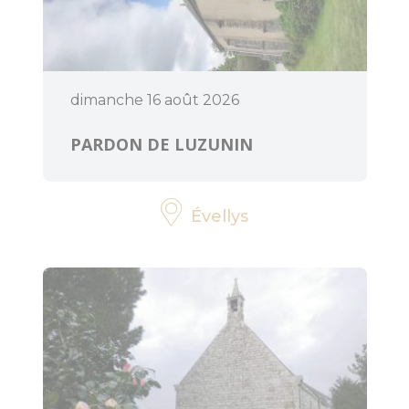
ART ET
CULTURE
Expressions
d'artistes
dimanche 16 août 2026
PARDON DE LUZUNIN
Billetteries
Cinéma
Évellys
Médiathèques