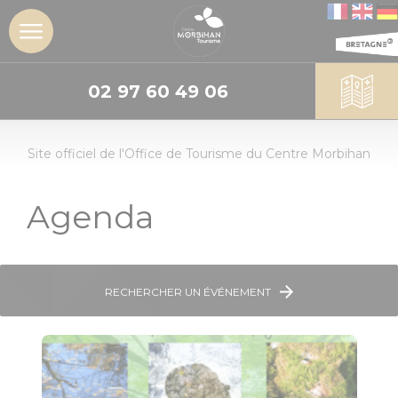
02 97 60 49 06
DÉCOUVRIR
Site officiel de l'Office de Tourisme du Centre Morbihan
L'insoupçonné
Centre
Morbihan
Agenda
Les sites
incontournables
RECHERCHER UN ÉVÉNEMENT
Les Landes de
Lanvaux
Géants de
pierres :