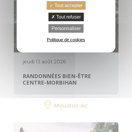
Tout accepter
PRATIQUE
Tout refuser
Personnaliser
Office de
tourisme, infos,
Politique de cookies
horaires
Contactez-
jeudi 13 août 2026
nous
RANDONNÉES BIEN-ÊTRE
Brochures
CENTRE-MORBIHAN
Votre avis nous
intéresse
Moustoir-Ac
Voyage éco-
responsable