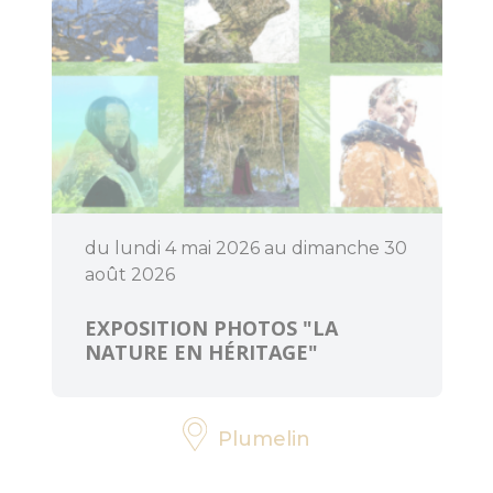
menhirs et
dolmens
Patrimoine
religieux
Trésors
architecturaux
du lundi 4 mai 2026 au dimanche 30
Jardins et
août 2026
parcs
EXPOSITION PHOTOS "LA
Centre
NATURE EN HÉRITAGE"
Morbihan
Communauté
Destination
Plumelin
Cœur de
Bretagne