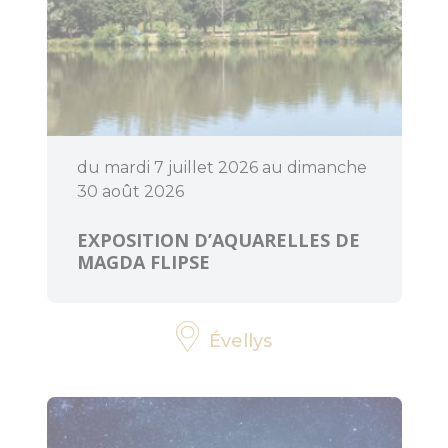
BOUGER
A voir, à faire
en Centre
du mardi 7 juillet 2026 au dimanche
Morbihan
30 août 2026
Randonnée,
EXPOSITION D’AQUARELLES DE
trail, VTT,
MAGDA FLIPSE
balade à
cheval...
Évellys
Sorties en
famille
Les enquêtes
d'Anne Mésia