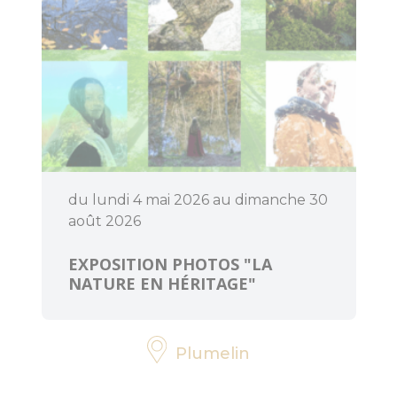
menhirs et
dolmens
Patrimoine
religieux
Trésors
architecturaux
du lundi 4 mai 2026 au dimanche 30
Jardins et
août 2026
parcs
EXPOSITION PHOTOS "LA
Centre
NATURE EN HÉRITAGE"
Morbihan
Communauté
Destination
Plumelin
Cœur de
Bretagne