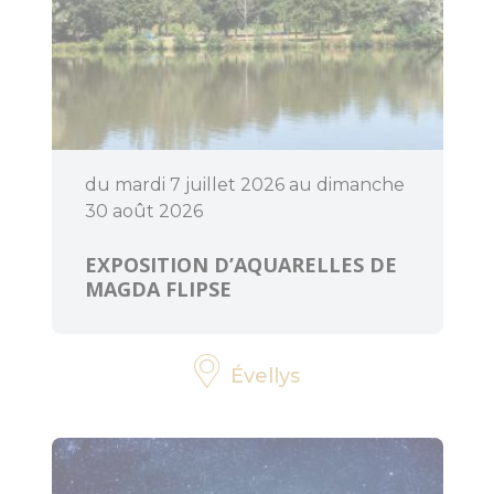
BOUGER
A voir, à faire
du mardi 7 juillet 2026 au dimanche
en Centre
30 août 2026
Morbihan
EXPOSITION D’AQUARELLES DE
Randonnée,
MAGDA FLIPSE
trail, VTT,
balade à
cheval...
Évellys
Sorties en
famille
Les enquêtes