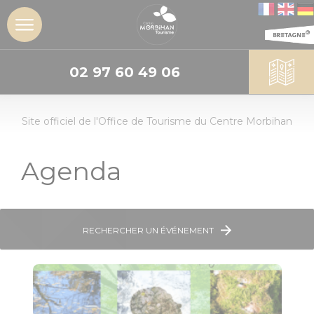
02 97 60 49 06
DÉCOUVRIR
Site officiel de l'Office de Tourisme du Centre Morbihan
L'insoupçonné
Centre
Morbihan
Agenda
Les sites
incontournables
RECHERCHER UN ÉVÉNEMENT
Les Landes de
Lanvaux
Géants de
pierres :