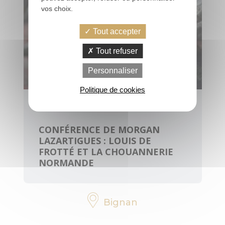
vos choix.
Tout accepter
PRATIQUE
Tout refuser
Personnaliser
Office de
tourisme, infos,
Politique de cookies
horaires
samedi 8 août 2026
Contactez-
CONFÉRENCE DE MORGAN
nous
LAZARTIGUES : LOUIS DE
FROTTÉ ET LA CHOUANNERIE
Brochures
NORMANDE
Votre avis nous
intéresse
Bignan
Voyage éco-