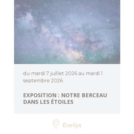
d'Anne Mésia
Piste et Trésor :
Les mégalithes
de Lanvaux
Loisirs
aquatiques
Aires de jeux
du mardi 7 juillet 2026 au mardi 1
septembre 2026
Pêche
EXPOSITION : NOTRE BERCEAU
DANS LES ÉTOILES
Que faire
quand il pleut
?
Évellys