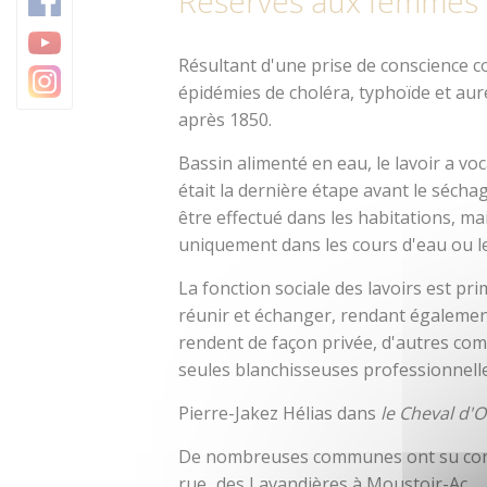
Réservés aux femmes 
Trésors architecturaux
Camping
Jardins et parcs
Résultant d'une prise de conscience co
épidémies de choléra, typhoïde et aure
Centre Morbihan Com
après 1850.
Destination Cœur de B
Bassin alimenté en eau, le lavoir a vo
était la dernière étape avant le séch
être effectué dans les habitations, ma
uniquement dans les cours d'eau ou le
La fonction sociale des lavoirs est pr
réunir et échanger, rendant également
rendent de façon privée, d'autres com
seules blanchisseuses professionnell
Pierre-Jakez Hélias dans
le Cheval d'
De nombreuses communes ont su conser
rue...des Lavandières à Moustoir-Ac.