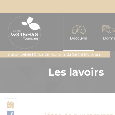
Découvrir
Dormi
Site officiel de l'Office de Tourisme du Centre Morbihan
L'insoupçonné Centre
Tous le
Les lavoirs
Les sites incontournabl
Hôtels
Les Landes de Lanvaux
Chambre
Géants de pierres : me
Gîtes e
Patrimoine religieux
Gîte d'é