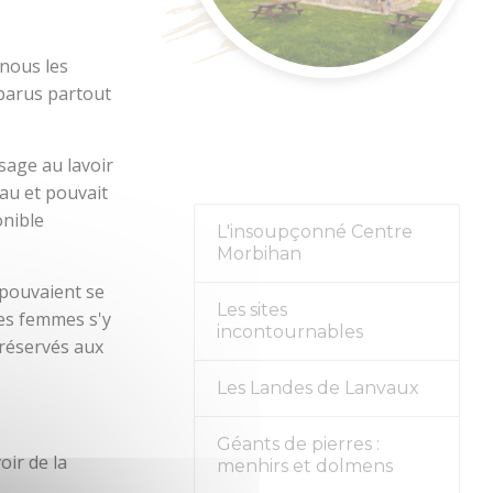
nement
-nous les
pparus partout
sage au lavoir
eau et pouvait
onible
L'insoupçonné Centre
Morbihan
 pouvaient se
Les sites
nes femmes s'y
incontournables
 réservés aux
Les Landes de Lanvaux
Géants de pierres :
ir de la
menhirs et dolmens