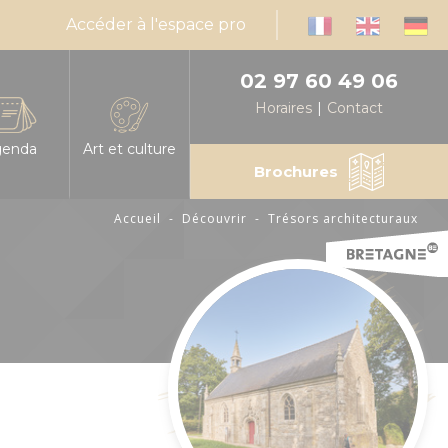
Accéder à l'espace pro
02 97 60 49 06
Horaires
Contact
genda
Art et culture
Brochures
Accueil
-
Découvrir
-
Trésors architecturaux
infos, horaires
es les manifestations en Centre Morbihan
Expressions d'artistes
muniquez votre événement en Centre Morbihan
Billetteries
nda mensuel des animations
Cinéma
éresse
alités
Médiathèques
sable