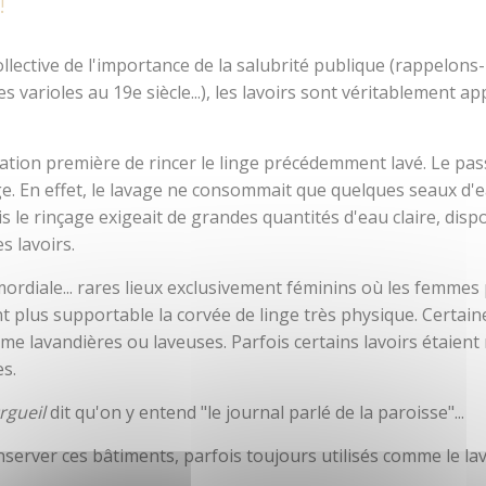
!
s et aires pour camping cars
Loisirs aquatiques
Accès et transports
Aires de jeux
Organiser un évé
llective de l'importance de la salubrité publique (rappelons
s varioles au 19e siècle...), les lavoirs sont véritablement a
munauté
Pêche
retagne
Que faire quand il pleut ?
cation première de rincer le linge précédemment lavé. Le pas
age. En effet, le lavage ne consommait que quelques seaux d'
is le rinçage exigeait de grandes quantités d'eau claire, disp
s lavoirs.
imordiale... rares lieux exclusivement féminins où les femmes
 plus supportable la corvée de linge très physique. Certai
me lavandières ou laveuses. Parfois certains lavoirs étaient
es.
Orgueil
dit qu'on y entend "le journal parlé de la paroisse"...
ver ces bâtiments, parfois toujours utilisés comme le lavo