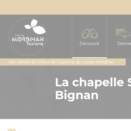
Découvrir
Dormi
Site officiel de l'Office de Tourisme du Centre Morbihan
L'insoupçonné Centre
Tous le
La chapelle 
Les sites incontournabl
Hôtels
Bignan
Les Landes de Lanvaux
Chambre
Géants de pierres : me
Gîtes e
Patrimoine religieux
Gîte d'é