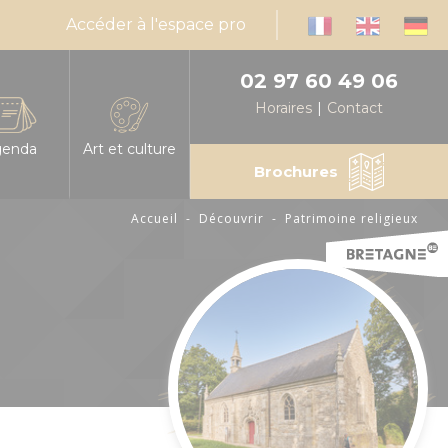
Accéder à l'espace pro
02 97 60 49 06
Horaires
Contact
genda
Art et culture
Brochures
Accueil
-
Découvrir
-
Patrimoine religieux
infos, horaires
es les manifestations en Centre Morbihan
Expressions d'artistes
muniquez votre événement en Centre Morbihan
Billetteries
nda mensuel des animations
Cinéma
éresse
alités
Médiathèques
sable