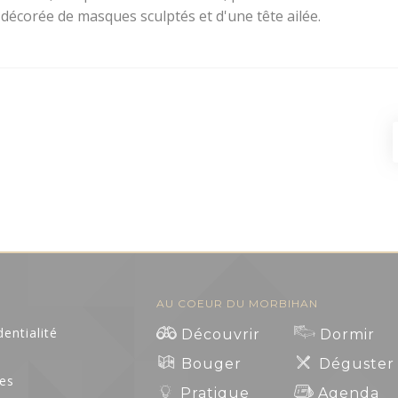
t décorée de masques sculptés et d'une tête ailée.
AU COEUR DU MORBIHAN
dentialité
Découvrir
Dormir
s
Bouger
Déguster
ies
Pratique
Agenda