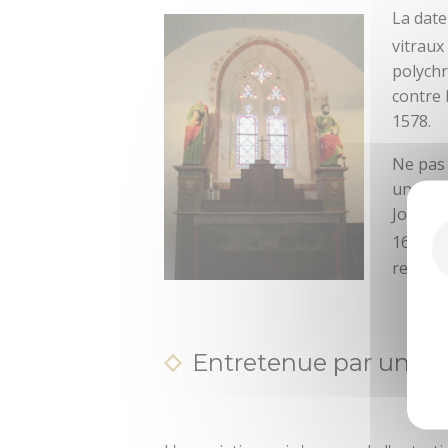
La date
vitraux
polychr
contre 
1578.
Ne pas
une adm
Joseph 
e
16
. C
relèven
Entretenue par une as