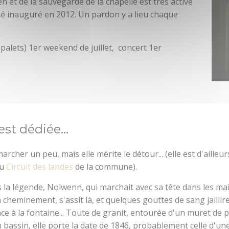
en et de la sauvegarde de la chapelle est très active
 été inauguré en 2012. Un pardon y a lieu chaque
alets) 1er weekend de juillet, concert 1er
.
est dédiée...
marcher un peu, mais elle mérite le détour... (elle est d'ailleur
du
Circuit des landes
de la commune).
 la légende, Nolwenn, qui marchait avec sa tête dans les ma
 cheminement, s'assit là, et quelques gouttes de sang jaillir
ce à la fontaine... Toute de granit, entourée d'un muret de 
n bassin, elle porte la date de 1846, probablement celle d'un