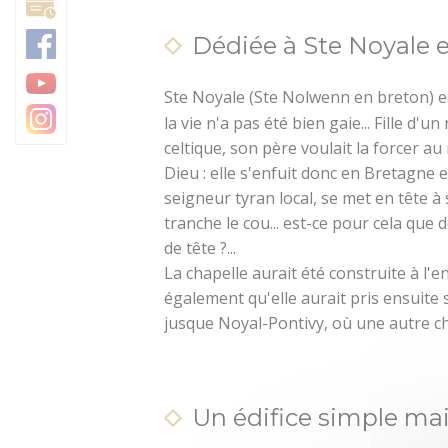
Trésors architecturaux
Camping
Dédiée à Ste Noyale 
Jardins et parcs
Ste Noyale (Ste Nolwenn en breton) e
Centre Morbihan Com
la vie n'a pas été bien gaie... Fille d'u
Destination Cœur de B
celtique, son père voulait la forcer au
Dieu : elle s'enfuit donc en Bretagne e
seigneur tyran local, se met en tête à so
tranche le cou... est-ce pour cela que
de tête ?...
La chapelle aurait été construite à l'en
également qu'elle aurait pris ensuite
jusque Noyal-Pontivy, où une autre cha
Un édifice simple mai