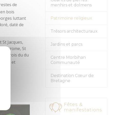
restes de
menhirs et dolmens
 en bois
eorges luttant
Patrimoine religieux
doré, daté de
Trésors architecturaux
 St Jacques,
Jardins et parcs
polychrome, St
tes trois du du
Centre Morbihan
riques et
Communauté
Destination Cœur de
Bretagne
Fêtes &
manifestations