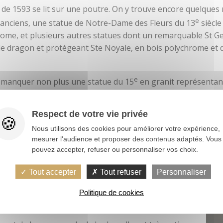
 de 1593 se lit sur une poutre. On y trouve encore quelques 
e
 anciens, une statue de Notre-Dame des Fleurs du 13
siècle
ome, et plusieurs autres statues dont un remarquable St G
le dragon et protégeant Ste Noyale, en bois polychrome et 
e
 manquer non plus une statue du 15
en granit représentant
irable composition de la vierge et de six angelots en bois 
en pierre polychrome et St Cornély en bois polychrome, tou
Respect de votre vie privée
es statues sont inscrites à l'inventaire des Monuments histo
Nous utilisons des cookies pour améliorer votre expérience,
t encore l'intérêt de cette jolie chapelle.
mesurer l'audience et proposer des contenus adaptés. Vous
pouvez accepter, refuser ou personnaliser vos choix.
Tout accepter
Tout refuser
Personnaliser
sociation très active
Politique de cookies