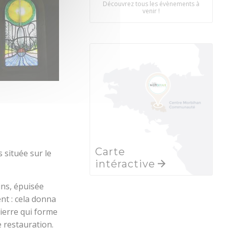
Découvrez tous les évènements à
venir !
Carte
s située sur le
intéractive
ins, épuisée
ent : cela donna
pierre qui forme
e restauration.