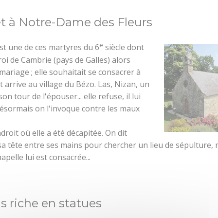
s et aires pour camping cars
Loisirs aquatiques
Accès et transports
et à Notre-Dame des Fleurs
Aires de jeux
Organiser un évé
e
st une de ces martyres du 6
siècle dont
munauté
Pêche
n roi de Cambrie (pays de Galles) alors
retagne
Que faire quand il pleut ?
 mariage ; elle souhaitait se consacrer à
t arrive au village du Bézo. Las, Nizan, un
n tour de l'épouser... elle refuse, il lui
 désormais on l'invoque contre les maux
droit où elle a été décapitée. On dit
 sa tête entre ses mains pour chercher un lieu de sépulture,
pelle lui est consacrée...
s riche en statues