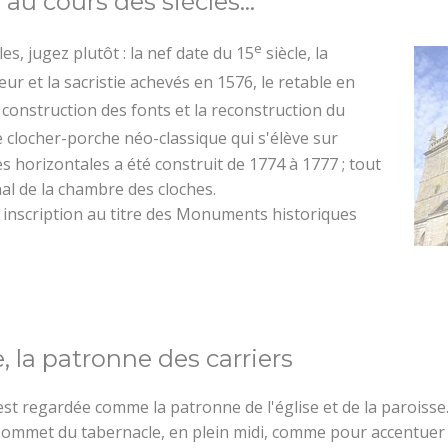
au cours des siècles...
s et aires pour camping cars
Loisirs aquatiques
Accès et transports
e
Aires de jeux
Organiser un évé
s, jugez plutôt : la nef date du 15
siècle, la
hœur et la sacristie achevés en 1576, le retable en
munauté
Pêche
 construction des fonts et la reconstruction du
 Le clocher-porche néo-classique qui s'élève sur
retagne
Que faire quand il pleut ?
s horizontales a été construit de 1774 à 1777 ; tout
al de la chambre des cloches.
ne inscription au titre des Monuments historiques
, la patronne des carriers
st regardée comme la patronne de l'église et de la paroisse.
 sommet du tabernacle, en plein midi, comme pour accentuer