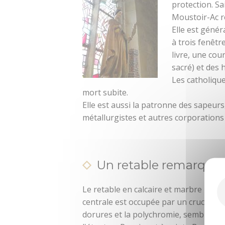
protection. Sa
Moustoir-Ac r
Elle est génér
à trois fenêtr
livre, une cou
sacré) et des 
Les catholique
mort subite.
Elle est aussi la patronne des sapeurs
métallurgistes et autres corporations 
Un retable remarquabl
Le retable en calcaire et marbre noir 
centrale est occupée par un crucifix. C
dorures et la polychromie, semble être 