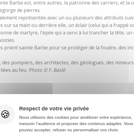
inte Barbe est, entre autres, la patronne des carriers, et l
egorge de pierres.
alement représentée avec un ou plusieurs des attributs suiv
es sur sa main ou derrière elle, un éclair (celui qui a frappé 
ronne de martyre, l'épée qui a servi à lui trancher la tête, un
hosties.
s prient sainte Barbe pour se protéger de la foudre, des inc
, des pompiers, des architectes, des géologues, des mineurs, 
liées au feu.
Photo © F. Baslé
e...
Respect de votre vie privée
du maître-autel date de 1730 : la niche
Nous utilisons des cookies pour améliorer votre expérience,
e maître-autel dont il faut souligner les
mesurer l'audience et proposer des contenus adaptés. Vous
dédié à la sainte Trinité, les autels latéraux
pouvez accepter, refuser ou personnaliser vos choix.