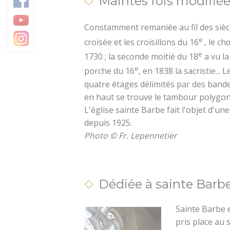
Maintes fois modifiée 
Trésors architecturaux
Camping
Jardins et parcs
Constamment remaniée au fil des siècle
e
croisée et les croisillons du 16
, le c
Centre Morbihan Com
e
1730 ; la seconde moitié du 18
a vu la
e
porche du 16
, en 1838 la sacristie...
Destination Cœur de B
quatre étages délimités par des bande
en haut se trouve le tambour polygon
L'église sainte Barbe fait l'objet d'u
depuis 1925.
Photo © Fr. Lepennetier
Dédiée à sainte Barbe
Sainte Barbe e
pris place au