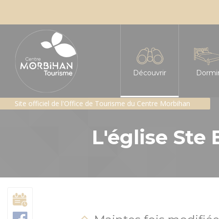
Découvrir
Dormi
Site officiel de l'Office de Tourisme du Centre Morbihan
L'insoupçonné Centre
Tous le
L'église Ste
Les sites incontournabl
Hôtels
Les Landes de Lanvaux
Chambre
Géants de pierres : me
Gîtes e
Patrimoine religieux
Gîte d'é