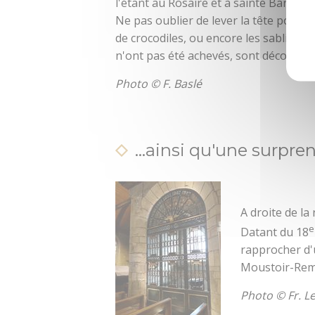
l'étant au Rosaire et à sainte Barbe.
Ne pas oublier de lever la tête pour d
de crocodiles, ou encore les sablières 
n'ont pas été achevés, sont décorés de
Photo © F. Baslé
...ainsi qu'une surpre
A droite de la
e
Datant du 18
rapprocher d'u
Moustoir-Rem
Photo © Fr. L