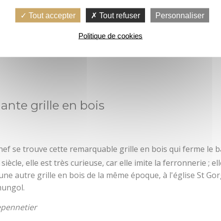
écouvrir les entraits de la charpente à têtes
Tout accepter
Tout refuser
Personnaliser
sculptées. Les contreforts, dont les pinacles
Politique de cookies
 feuilles de vigne.
nante grille en bois
 nef se trouve cette remarquable grille en bois qui ferme le b
siècle, elle est très curieuse, car elle imite la ferronnerie ; el
ne autre grille en bois de la même époque, à l'église St Gor
ungol.
epennetier