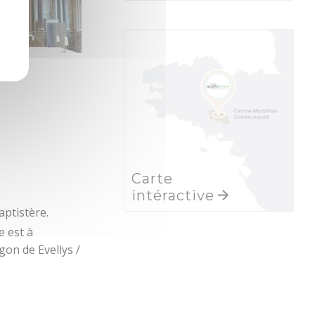
Carte
intéractive
aptistère.
le est à
gon de Evellys /