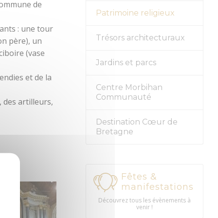
a commune de
Patrimoine religieux
ants : une tour
Trésors architecturaux
son père), un
 ciboire (vase
Jardins et parcs
endies et de la
Centre Morbihan
Communauté
des artilleurs,
Destination Cœur de
Bretagne
Fêtes &
manifestations
Découvrez tous les évènements à
venir !