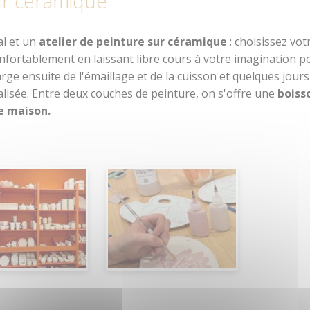
sur céramique
s et aires pour camping cars
Loisirs aquatiques
Accès et transports
Aires de jeux
Organiser un évé
al et un
atelier de peinture sur céramique
: choisissez vot
confortablement en laissant libre cours à votre imagination p
munauté
Pêche
arge ensuite de l'émaillage et de la cuisson et quelques jours
lisée. Entre deux couches de peinture, on s'offre une
boiss
retagne
Que faire quand il pleut ?
se maison
.