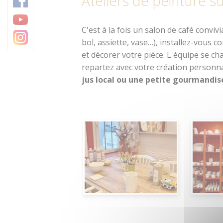
Ateliers de peinture 
Trésors architecturaux
Camping
Jardins et parcs
C'est à la fois un salon de café convivi
bol, assiette, vase…), installez-vous 
Centre Morbihan Com
et décorer votre pièce. L'équipe se ch
repartez avec votre création personna
Destination Cœur de B
jus local ou une petite gourmandi