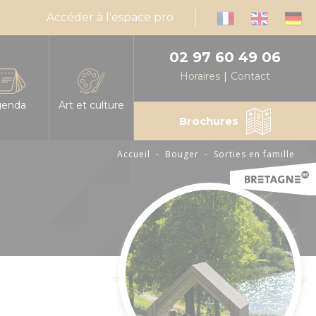
Accéder à l'espace pro
02 97 60 49 06
Horaires
Contact
genda
Art et culture
Brochures
Accueil
-
Bouger
-
Sorties en famille
infos, horaires
es les manifestations en Centre Morbihan
Expressions d'artistes
muniquez votre événement en Centre Morbihan
Billetteries
nda mensuel des animations
Cinéma
éresse
alités
Médiathèques
sable