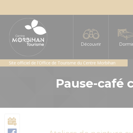
Découvrir
Dormi
Site officiel de l'Office de Tourisme du Centre Morbihan
L'insoupçonné Centre
Tous le
Pause-café 
Les sites incontournabl
Hôtels
Les Landes de Lanvaux
Chambre
Géants de pierres : me
Gîtes e
Patrimoine religieux
Gîte d'é