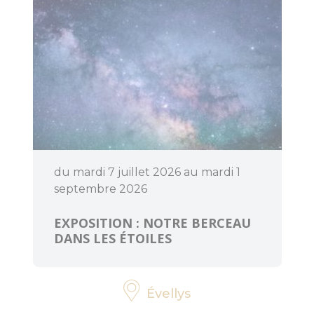
d'Anne Mésia
Piste et Trésor :
Les mégalithes
de Lanvaux
Loisirs
aquatiques
Aires de jeux
du mardi 7 juillet 2026 au mardi 1
septembre 2026
Pêche
EXPOSITION : NOTRE BERCEAU
Que faire
DANS LES ÉTOILES
quand il pleut
?
Évellys