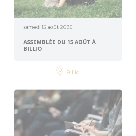
ART ET
CULTURE
samedi 15 août 2026
Expressions
d'artistes
ASSEMBLÉE DU 15 AOÛT À
BILLIO
Billetteries
Cinéma
Billio
Médiathèques