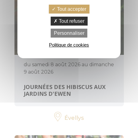
Tout accepter
PRATIQUE
Tout refuser
Personnaliser
Office de
tourisme, infos,
Politique de cookies
horaires
Contactez-
du samedi 8 août 2026 au dimanche
nous
9 août 2026
JOURNÉES DES HIBISCUS AUX
Brochures
JARDINS D'EWEN
Votre avis nous
intéresse
Évellys
Voyage éco-
responsable