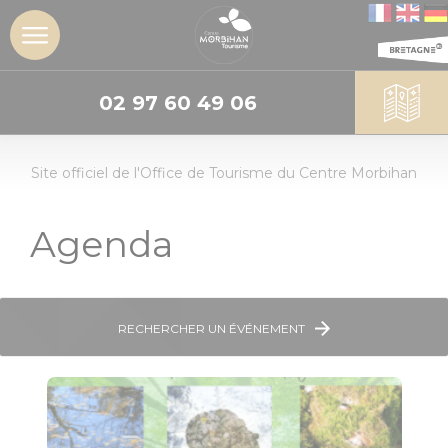
02 97 60 49 06
DÉCOUVRIR
Site officiel de l'Office de Tourisme du Centre Morbihan
L'insoupçonné
Centre
Morbihan
Agenda
Les sites
incontournables
RECHERCHER UN ÉVÉNEMENT
Les Landes de
Lanvaux
Géants de
pierres :