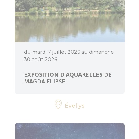
BOUGER
A voir, à faire
du mardi 7 juillet 2026 au dimanche
en Centre
Morbihan
30 août 2026
EXPOSITION D’AQUARELLES DE
Randonnée,
MAGDA FLIPSE
trail, VTT,
balade à
cheval...
Évellys
Sorties en
famille
Les enquêtes