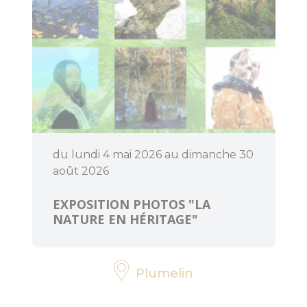
menhirs et
dolmens
Patrimoine
religieux
Trésors
architecturaux
du lundi 4 mai 2026 au dimanche 30
Jardins et
août 2026
parcs
EXPOSITION PHOTOS "LA
Centre
NATURE EN HÉRITAGE"
Morbihan
Communauté
Destination
Plumelin
Cœur de
Bretagne